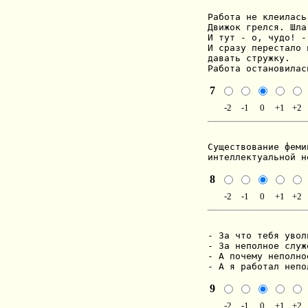
Работа не клеилась
Движок грелся. Шла
И тут - о, чудо! -
И сразу перестало 
давать стружку.

Работа остановилас
7
-2
-1
0
+1
+2
Существование феми
интеллектуальной н
8
-2
-1
0
+1
+2
- За что тебя уволи
- За неполное служ
- А почему неполное
- А я работал непо
9
-2
-1
0
+1
+2