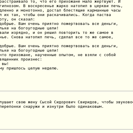
расстраивало то, что его прихожане мало жертвуют. И

гипнозом. В воскресенье жарко натопил в церкви печь,

дленно и монотонно, достал блестящие карманные часы

л их так, чтобы они раскачивались. Когда паства

оту, он сказал:

добрые. Вам очень приятно пожертвовать все деньги,

льке на богоугодные цели!

вали изрядно, и он решил повторить то же самое в

нье. Снова натопил печь, сделал все то же самое,

добрые. Вам очень приятно пожертвовать все деньги,

льке на богоугодные цели!

что прихожане, наученные опытом, не взяли с собой

вященник произнес:

вы!

му пришлось целую неделю.
лушает свою жену Сысой Сидорович Свиридов, чтобы звуковое
перепонки снаружи и изнутри было одинаковым.