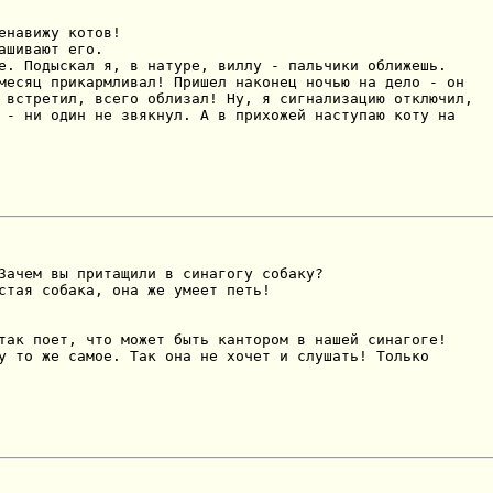
енавижу котов!

ашивают его.

е. Подыскал я, в натуре, виллу - пальчики оближешь.

месяц прикармливал! Пришел наконец ночью на дело - он

 встретил, всего облизал! Ну, я сигнализацию отключил,

 - ни один не звякнул. А в прихожей наступаю коту на

Зачем вы притащили в синагогу собаку?

стая собака, она же умеет петь!

так поет, что может быть кантором в нашей синагоге!

у то же самое. Так она не хочет и слушать! Только
