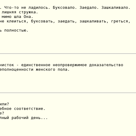
. Что-то не ладилось. Буксовало. Заедало. Зашкаливало.

 лишняя стружка.

 мимо шла Она.

не клеиться, буксовать, заедать, зашкаливать, греться,

ь полностью.
нисток - единственное неопровержимое доказательство

еполноценности женского пола.
ли?

ебное соответствие.

?

лный рабочий день...