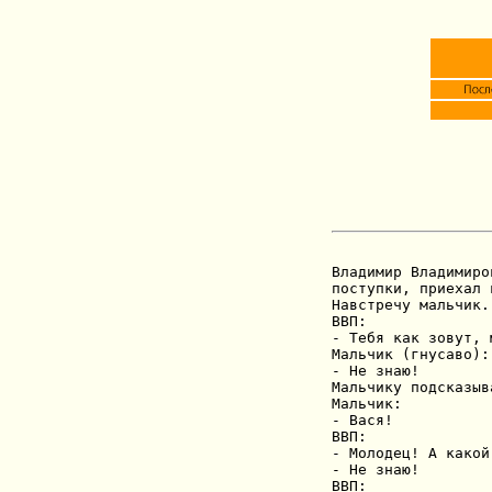
Владимир Владимиро
поступки, приехал 
Навстречу мальчик.

ВВП:

- Тебя как зовут, 
Мальчик (гнусаво):

- Не знаю!

Мальчику подсказыв
Мальчик:

- Вася!

ВВП:

- Молодец! А какой
- Не знаю!

ВВП:
