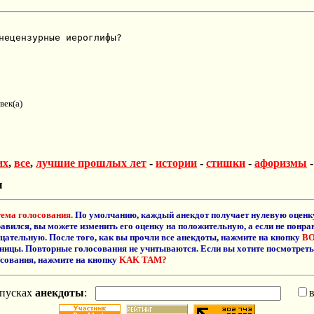
нецензурные иероглифы?
век(а)
их
,
все
,
лучшие прошлых лет
-
истории
-
стишки
-
афоризмы
ы
ема голосования.
По умолчанию, каждый анекдот получает нулевую оценку
авился, вы можете изменить его оценку на положительную, а если не понрав
цательную. После того, как вы прочли все анекдоты, нажмите на кнопку
BO
ницы. Повторные голосования не учитываются. Если вы хотите посмотреть
сования, нажмите на кнопку
KAK TAM?
пусках
анекдоты
: