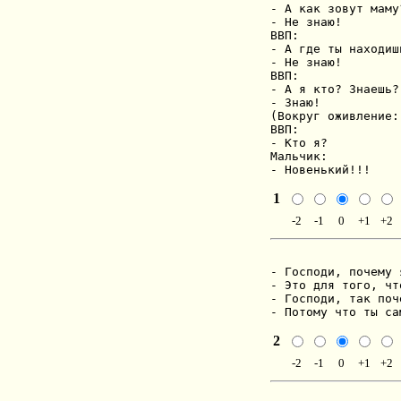
- А как зовут маму?
- Не знаю!

ВВП:

- А где ты находишь
- Не знаю!

ВВП:

- А я кто? Знаешь?

- Знаю!

(Вокруг оживление:
ВВП:

- Кто я?

Мальчик:

- Новенький!!!
1
-2
-1
0
+1
+2
- Господи, почему 
- Это для того, чт
- Господи, так поч
- Потому что ты са
2
-2
-1
0
+1
+2