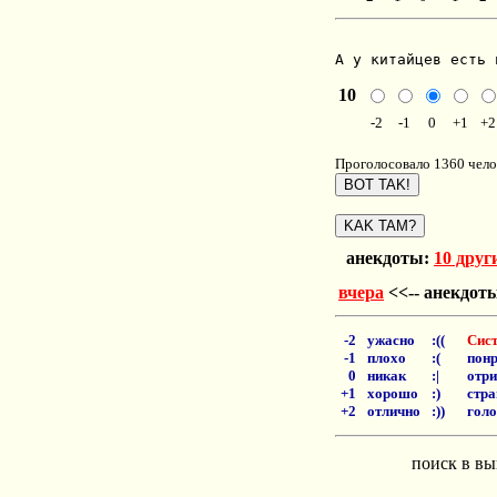
А у китайцев есть 
10
-2
-1
0
+1
+2
Проголосовало 1360 чело
анекдоты:
10 друг
вчера
<<-- анекдот
-2
ужасно
:((
Сист
-1
плохо
:(
понр
0
никак
:|
отри
+1
хорошо
:)
стра
+2
отлично
:))
голо
поиск в вы