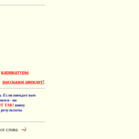
-
карикатуры
расскажи анекдот!
. Если анекдот вам
ился - на
T TAK!
внизу
 результаты
все слова