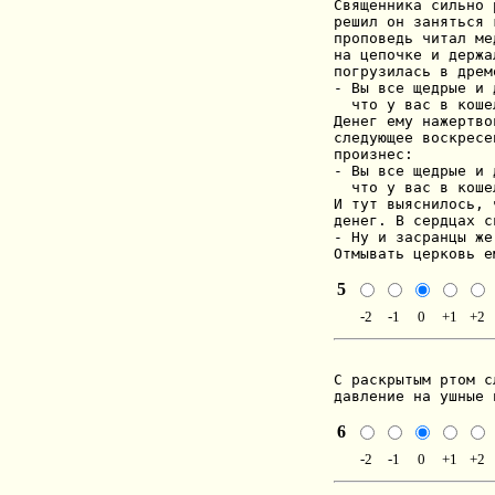
Священника сильно 
решил он заняться 
проповедь читал ме
на цепочке и держа
погрузилась в дрем
- Вы все щедрые и 
  что у вас в коше
Денег ему нажертво
следующее воскресе
произнес:

- Вы все щедрые и 
  что у вас в коше
И тут выяснилось, 
денег. В сердцах с
- Ну и засранцы же 
Отмывать церковь е
5
-2
-1
0
+1
+2
С раскрытым ртом с
давление на ушные 
6
-2
-1
0
+1
+2