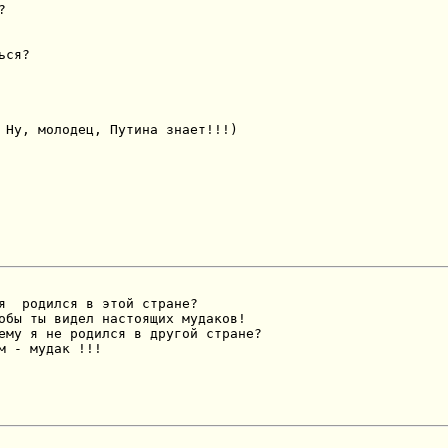


ся?

 Ну, молодец, Путина знает!!!)

я  родился в этой стране?

обы ты видел настоящих мудаков!

ему я не родился в другой стране?

м - мудак !!!