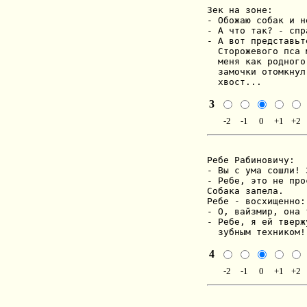
Зек на зоне:

- Обожаю собак и н
- А что так? - спр
- А вот представьт
  Сторожевого пса 
  меня как родного
  замочки отомкнул
  хвост...
3
-2
-1
0
+1
+2
Ребе Рабиновичу:

- Вы с ума сошли! 
- Ребе, это не про
Собака запела.

Ребе - восхищенно:

- О, вайзмир, она 
- Ребе, я ей тверж
  зубным техником!
4
-2
-1
0
+1
+2