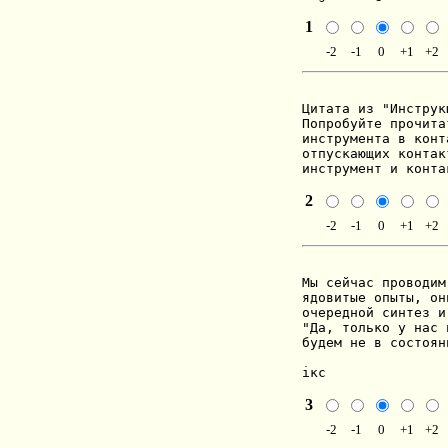
1
-2
-1
0
+1
+2
Цитата из "Инструк
Попробуйте прочита
инструмента в конт
отпускающих контак
инструмент и конта
2
-2
-1
0
+1
+2
Мы сейчас проводим
ядовитые опыты, он
очередной синтез и
"Да, только у нас 
будем не в состоян
ікс
3
-2
-1
0
+1
+2