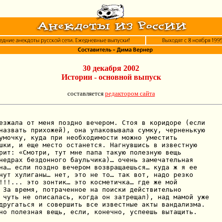
30 декабря 2002
Истории - основной выпуск
составляется
редактором сайта
езжала от меня поздно вечером. Стоя в коридоре (если

назвать прихожей), она упаковывала сумку, черненькую

умочку, куда при необходимости можно уместить

шки, и еще место останется. Нагнувшись в известную

рит: «Смотри, тут мне папа такую полезную вещь

недрах бездонного баульчика)… очень замечательная

на… если поздно вечером возвращаешься… куда ж я ее

нут хулиганы… нет, это не то… так вот, надо резко

!!!... это зонтик… это косметичка… где же мой

 За время, потраченное на поиски действительно

 чуть не описалась, когда он затрещал), над мамой уже

другаться и совершить все известные акты вандализма.

но полезная вещь, если, конечно, успеешь вытащить.
