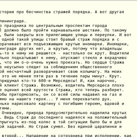
стории про бесчинства стражей порядка. А вот другая

лининграде.

о праздника по центральным проспектам города

) должно было пройти карнавальное шествие. По такому

, были закрыты все прилегающие улицы и переулки. И вот

 одной такой улицы стоит бравый страж порядка и с

орачивает все подъезжающие крутые иномарки. Иномарки,

инграде других нет, а крутые, потому что владельцы

ь-то к нему не решаются - настолько он крут. Водители

льно подкатывают к нему, опускают стекло и вкрадчиво

, что им о-о-очень нужно проехать. Но сердце Стража

з неусыпно следит за соблюдением общественного

ой несчачтный разворачивает свою колымагу. На моих

 это не менее пяти раз в течение пары минут. Крут.

придумал кто-то 600-е Мерседесы! И, как нарочно,

й клиент Стража. Возможно, водитель Мерседеса плохо

е оценил всей крутости Стража, кто теперь разберет.

обы притормозить, он со всей силы надавил на газ и

ямо на нашего героя... У меня перехватило дух.

нько нарисовало картину с погибшим героем, вдовой и

ями.

 Очевидно, природа предусмотрительно наделила крутых

. Ведь Страж до последнего надеялся на положительный

прыгнуть из-под колес в той ситуации было бы и для

ой задачей. Но Страж сумел. Без единой царапинки и

 второй... Нападение на сотрудника при исполнении, как
