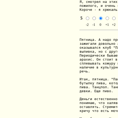
Я, смотрел на этих
пожилого, и очень 
Короче - я хрюкаль
5
-2
-1
0
+1
+2
Пятница. А надо пр
зажигали довольно 
оказывался клуб "П
выпивка, но с друг
Периодически бываю
арахис. Он стоит в
сплевывать кожуру 
наличие в культурн
речь.

Итак, пятница. "Па
бутылку пива, кото
пива. Танцпол. Тан
девки. Еще пиво.

Деньги естественно
понимаю, что халяв
оставлять. Стремит
кричу что есть моч