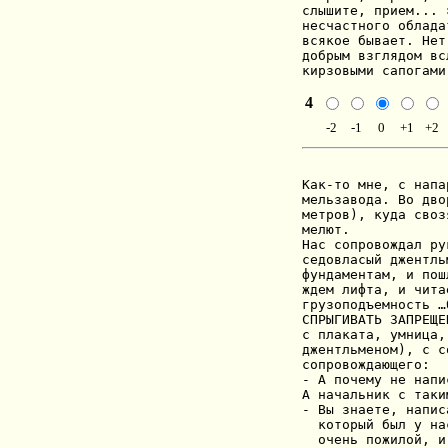
слышите, прием... 
несчастного облада
всякое бывает. Нет
добрым взглядом вс
кирзовыми сапогами
4
-2
-1
0
+1
+2
Как-то мне, с напа
мельзавода. Во дво
метров), куда своз
мелют.

Нас сопровождал ру
седовласый джентль
фундаментам, и пош
ждем лифта, и чита
грузоподъемность …
СПРЫГИВАТЬ ЗАПРЕЩЕ
с плаката, умница,
джентльменом), с с
сопровождающего:

- А почему не напи
А начальник с таки
- Вы знаете, напис
  который был у на
  очень пожилой, и