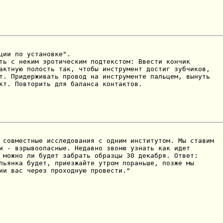
ции по установке".

ть с неким эротическим подтекстом: Ввести кончик

актную полость так, чтобы инструмент достиг зубчиков,

т. Придерживать провод на инструменте пальцем, вынуть

кт. Повторить для баланса контактов.
 совместные исследования с одним институтом. Мы ставим

и - взрывоопасные. Недавно звоню узнать как идет

 можно ли будет забрать образцы 30 декабря. Ответ:

пьянка будет, приезжайте утром пораньше, позже мы

ии вас через проходную провести."
