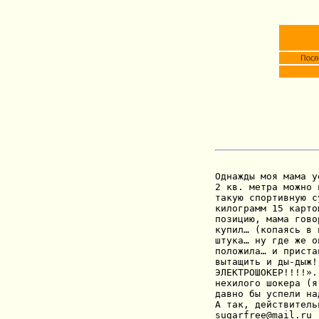
Однажды моя мама у
2 кв. метра можно 
такую спортивную с
килограмм 15 карто
позицию, мама гово
купил… (копаясь в 
штука… ну где же о
положила… и приста
вытащить и ды-дыж!
ЭЛЕКТРОШОКЕР!!!!».
нехилого шокера (я
давно бы успели на
А так, действитель
sugarfree@mail.ru