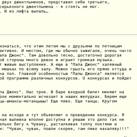
 двух джентльменов, представил себе третьего,

серьезного джентльмена - я стоять не мог.

. И из лифта выпаль…
изнаться, что этим летом мы с друзьями по пятницам

активно. И местом, где мы обычно зажигали, очень часто

апа Джонс". Там довольно тесно, достаточно дорогая

ой стороны много девок и играет громкая музыка.

т живые выступления. А еще в "Папа Джонс" халявный

 мешках по всему залу. Можно грызть его прямо оттуда и

на пол. Главной особенностью "Папы Джонса" является

ой программе различных конкурсов. О конкурсах и пойдет

па Джонс". Нас трое. В баре входной билет меняют на

рое моментально исчезает в наших желудках. Берем еще

цы-шмансы-мотанцыыы! Еще пиво. Еще танцы. Кругом

 на исходе и тут объявляют о проведении конкурса. Я

ная выпивка вполне доступна и решаю это дело так не

ельно бегу к Чуваку, расталкивая толпу локтями и

и: "Чувак, чувак, пошли скорее, там пиво нахаляву!!!"
