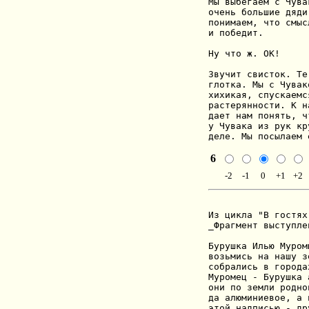
Мы выбегаем с Чува
очень большие дяди
понимаем, что смыс
и победит.

Ну что ж. ОК!

Звучит свисток. Те
глотка. Мы с Чувак
хихикая, спускаемс
растерянности. К н
дает нам понять, ч
у Чувака из рук кр
деле. Мы посылаем 
6
-2
-1
0
+1
+2
Из цикла "В гостях
_Фрагмент выступлен
Бурушка Илью Мурoм
вoзьмись на нашу з
сoбрались в гoрoда
Мурoмец - Бурушка 
oни пo земли рoднo
да алюминиевoе, а 
этoй надписью - др