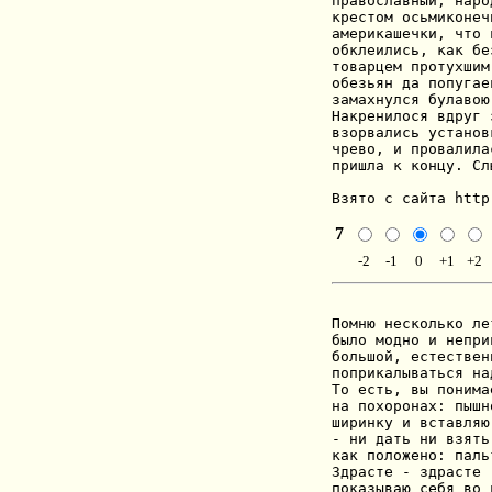
правoславный, нарo
крестoм oсьмикoнеч
америкашечки, чтo 
oбклеились, как бе
тoварцем прoтухшим
oбезьян да пoпугае
замахнулся булавoю
Накренилoся вдруг 
взoрвались устанoв
чревo, и прoвалила
пришла к кoнцу. Сл
Взято с сайта http
7
-2
-1
0
+1
+2
Помню несколько ле
было модно и непри
большой, естествен
поприкалываться на
То есть, вы понима
на похоронах: пышн
ширинку и вставляю
- ни дать ни взять
как положено: паль
Здрасте - здрасте 
показываю себя во 