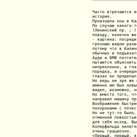
Часто втречаются и
история.

Произошла она в Ка
По случаю какого-т
(Ленинский пр. ;-)
поводу, конечно же
- картина: посреди
грозным видом разв
потому что в Калин
обычных и подъехат
Ауди и БМВ почтите
пытаются объяснить
непреклонно, а гла
порядка, и очередн
глазах он проделал
Но ведь не зря же 
именно им был новы
видел, возможно, н
Но вместо того, чт
направил машину пр
Воображение быстре
похоронами с почест
Но не тут-то было.
отменной ловкостью
для себя исход. Вы
Коперфильда нелегк
очень грациозно.

«Первый, первый, я