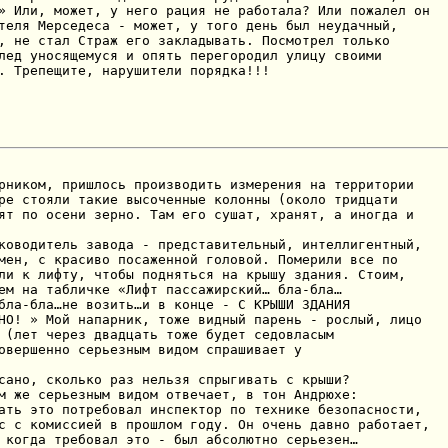
» Или, может, у него рация не работала? Или пожалел он

теля Мерседеса - может, у того день был неудачный,

, не стал Страж его закладывать. Посмотрел только

лед уносящемуся и опять перегородил улицу своими

. Трепещите, нарушители порядка!!!
рником, пришлось производить измерения на территории

ре стояли такие высоченные колонны (около тридцати

ят по осени зерно. Там его сушат, хранят, а иногда и

ководитель завода - представительный, интеллигентный,

мен, с красиво посаженной головой. Померили все по

ли к лифту, чтобы подняться на крышу здания. Стоим,

ем на табличке «Лифт пассажирский… бла-бла…

бла-бла…не возить…и в конце - С КРЫШИ ЗДАНИЯ

НО! » Мой напарник, тоже видный парень - рослый, лицо

 (лет через двадцать тоже будет седовласым

овершенно серьезным видом спрашивает у

сано, сколько раз нельзя спрыгивать с крыши?

м же серьезным видом отвечает, в тон Андрюхе:

ать это потребовал инспектор по технике безопасности,

с с комиссией в прошлом году. Он очень давно работает,

 когда требовал это - был абсолютно серьезен…
