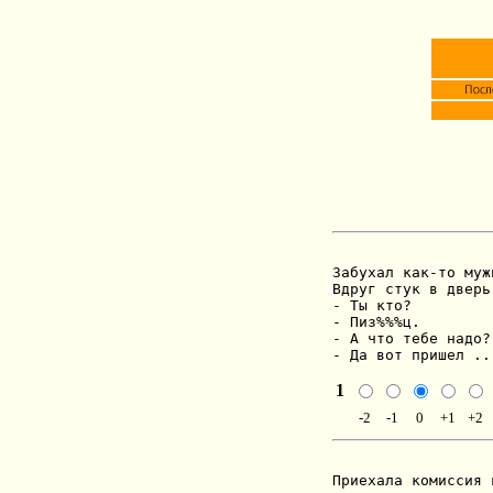
Забухал как-то муж
Вдруг стук в дверь
- Ты кто?

- Пиз%%%ц.

- А что тебе надо?

- Да вот пришел ..
1
-2
-1
0
+1
+2
Приехала комиссия 