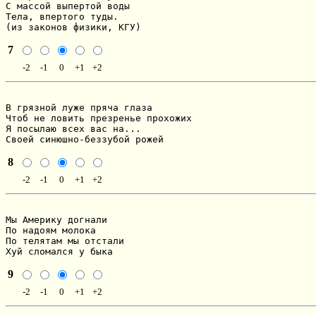
С массой выпертой воды

Тела, впертого туды.

(из законов физики, КГУ)
7
-2
-1
0
+1
+2
В грязной луже пряча глаза

Чтоб не ловить презренье прохожих

Я посылаю всех вас на...

Своей синюшно-беззубой рожей
8
-2
-1
0
+1
+2
Мы Америку догнали

По надоям молока

По телятам мы отстали

Хуй сломался у быка
9
-2
-1
0
+1
+2