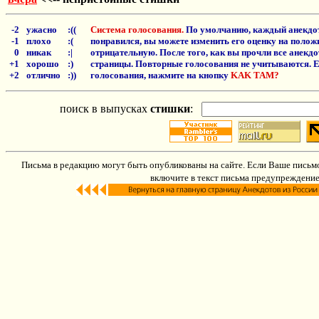
-2
ужасно
:((
Система голосования.
По умолчанию, каждый анекдот
-1
плохо
:(
понравился, вы можете изменить его оценку на положи
0
никак
:|
отрицательную. После того, как вы прочли все анекд
+1
хорошо
:)
страницы. Повторные голосования не учитываются. Е
+2
отлично
:))
голосования, нажмите на кнопку
KAK TAM?
поиск в выпусках
стишки
:
Письма в редакцию могут быть опубликованы на сайте. Если Ваше письмо
включите в текст письма предупреждение: