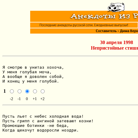
30 апреля 1998
Непристойные стиш
Я смотрю в унитаз хохоча,

У меня голубая моча,

А вообще я доволен собой,

И конец у меня голубой.
1
-2
-1
0
+1
+2
Пусть льет с небес холодная вода!

Пусть грипп с ангиной затевают козни!

Промокшие ботинки -не беда,

Когда щекочут водоросли ноздри.