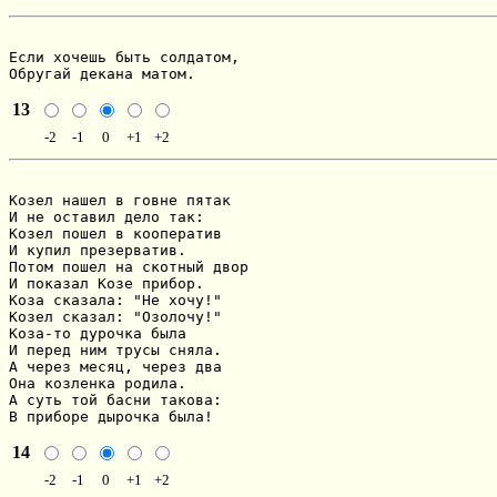
Если хочешь быть солдатом,

Обругай декана матом.
13
-2
-1
0
+1
+2
Козел нашел в говне пятак

И не оставил дело так:

Козел пошел в кооператив

И купил презерватив.

Потом пошел на скотный двор

И показал Козе прибор.

Коза сказала: "Не хочу!"

Козел сказал: "Озолочу!"

Коза-то дурочка была

И перед ним трусы сняла.

А через месяц, через два

Она козленка родила.

А суть той басни такова:

В приборе дырочка была!
14
-2
-1
0
+1
+2