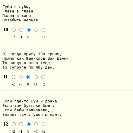
Губы в губы,

Глаза в глаза

Палец в жопе

Позабыть нельзя
10
-2
-1
0
+1
+2
Я, когда приму 100 грамм,

Прямо как Жан-Клод Ван Дамм-

То заеду в рыло теще,

То супруге по лбу дам.
11
-2
-1
0
+1
+2
Если где-то шум и драка,

Если там бутылки бьют,

Если бабы завизжали,

Значит там студенты пьют.
12
-2
-1
0
+1
+2