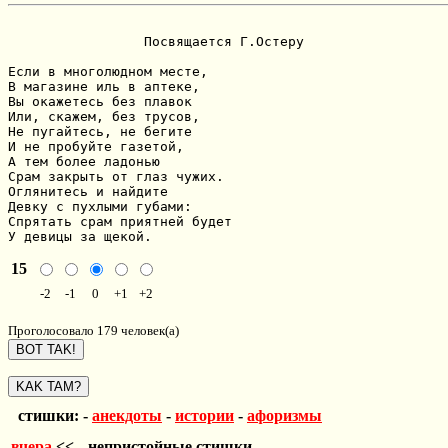
                 Посвящается Г.Остеру

Если в многолюдном месте,

В магазине иль в аптеке,

Вы окажетесь без плавок

Или, скажем, без трусов,

Не пугайтесь, не бегите

И не пробуйте газетой,

А тем более ладонью

Срам закрыть от глаз чужих.

Оглянитесь и найдите

Девку с пухлыми губами:

Спрятать срам приятней будет

У девицы за щекой.
15
-2
-1
0
+1
+2
Проголосовало 179 человек(а)
стишки: -
анекдоты
-
истории
-
афоризмы
вчера
<<-- непристойные стишки