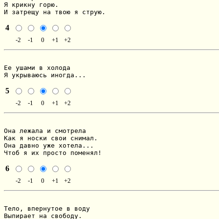
Я крикну горю.

И затрещу на твою я струю.
4
-2
-1
0
+1
+2
Ее ушами в холода

Я укрываюсь иногда...
5
-2
-1
0
+1
+2
Она лежала и смотрела

Как я носки свои снимал.

Она давно уже хотела...

Чтоб я их просто поменял!
6
-2
-1
0
+1
+2
Тело, впернутое в воду

Выпирает на свободу.
