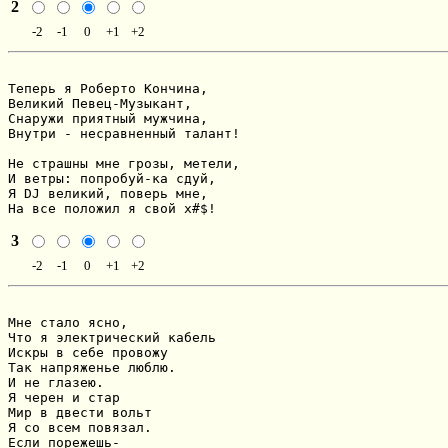
2
-2
-1
0
+1
+2
Теперь я Роберто Кончина,

Великий Певец-Музыкант,

Снаружи приятный мужчина,

Внутри - несравненный талант!

Не страшны мне грозы, метели,

И ветры: попробуй-ка сдуй,

Я DJ великий, поверь мне,

На все положил я свой х#$!
3
-2
-1
0
+1
+2
Мне стало ясно,

Что я электрический кабель

Искры в себе провожу

Так напряженье люблю.

И не глазею.

Я черен и стар

Мир в двести вольт

Я со всем повязал.

Если порежешь-
