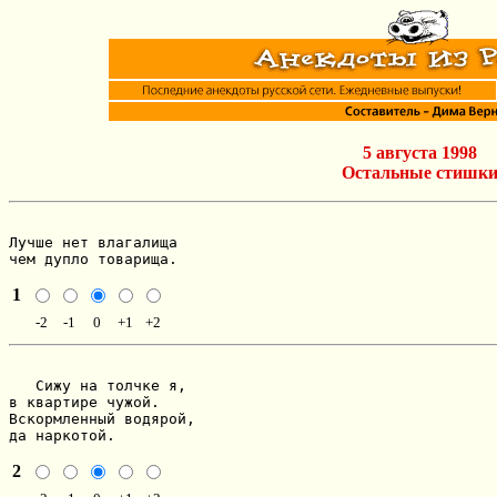
5 августа 1998
Остальные стишк
Лучше нет влагалища

чем дупло товарища.
1
-2
-1
0
+1
+2
   Сижу на толчке я,

в квартире чужой.

Вскормленный водярой,

да наркотой.
2