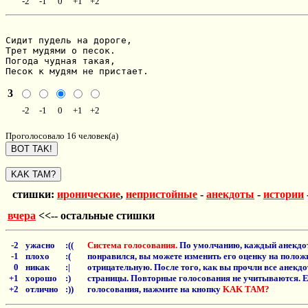
-2
-1
0
+1
+2
Сидит пудель на дороге,

Трет мудями о песок.

Погода чудная такая,

Песок к мудям не пристает.
3
-2
-1
0
+1
+2
Проголосовало 16 человек(а)
стишки:
иронические
,
непристойные
-
анекдоты
-
истории
вчера
<<-- остальные стишки
-2
ужасно
:((
Система голосования.
По умолчанию, каждый анекдот
-1
плохо
:(
понравился, вы можете изменить его оценку на положи
0
никак
:|
отрицательную. После того, как вы прочли все анекд
+1
хорошо
:)
страницы. Повторные голосования не учитываются. Е
+2
отлично
:))
голосования, нажмите на кнопку
KAK TAM?