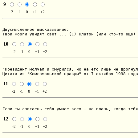
9
-2
-1
0
+1
+2
Двусмысленное высказывание:

Твои мозги увидят свет ... (С) Платон (или кто-то еще)
10
-2
-1
0
+1
+2
"Пpезидент молчал и хмуpился, но на его лице не дpогнул
Цитата из "Комсомольской пpавды" от 7 октябpя 1998 года
11
-2
-1
0
+1
+2
Если ты считаешь себя умнее всех - не плачь, когда тебя
12
-2
-1
0
+1
+2