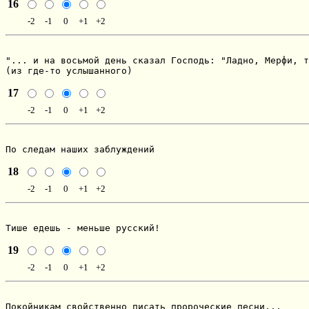
16
-2
-1
0
+1
+2
"... и на восьмой день сказал Господь: "Ладно, Мерфи, т
(из где-то услышанного)
17
-2
-1
0
+1
+2
По следам наших заблуждений
18
-2
-1
0
+1
+2
Тише едешь - меньше русский!
19
-2
-1
0
+1
+2
Покойникам свойственно писать пророческие песни...