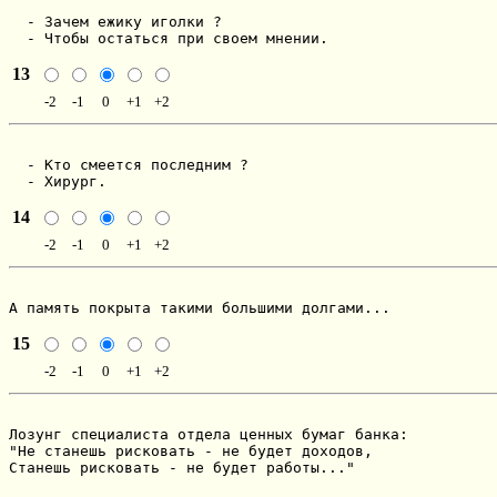
  - Зачем ежику иголки ?

  - Чтобы остаться при своем мнении.
13
-2
-1
0
+1
+2
  - Кто смеется последним ?

  - Хирург.
14
-2
-1
0
+1
+2
А память покрыта такими большими долгами...
15
-2
-1
0
+1
+2
Лозунг специалиста отдела ценных бумаг банка:

"Не станешь рисковать - не будет доходов,

Станешь рисковать - не будет работы..."