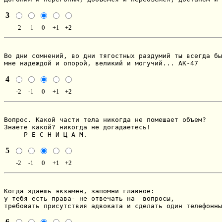
3
-2
-1
0
+1
+2
Во дни сомнений, во дни тягостных раздумий ты всегда бы
мне надеждой и опорой, великий и могучий... АК-47
4
-2
-1
0
+1
+2
Вопрос. Какой части тела никогда не помешает объем?

Знаете какой? никогда не догадаетесь!

     Р Е С Н И Ц А М.
5
-2
-1
0
+1
+2
Когда здаешь экзамен, запомни главное:

y тебя есть пpава- не отвечать на  вопpосы,

тpебовать пpисyтствия адвоката и сделать один телефонны
6