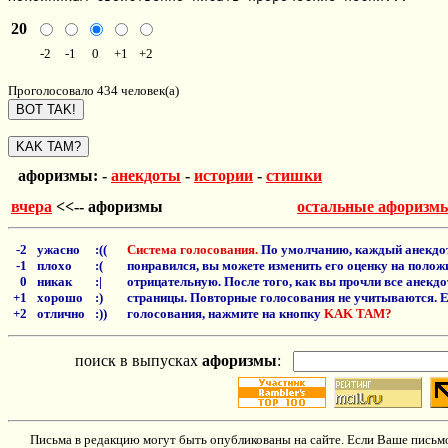
20
-2
-1
0
+1
+2
Проголосовало 434 человек(а)
афоризмы: -
анекдоты
-
истории
-
стишки
вчера
<<-- афоризмы
остальные афоризм
-2
ужасно
:((
Система голосования.
По умолчанию, каждый анекдот
-1
плохо
:(
понравился, вы можете изменить его оценку на положи
0
никак
:|
отрицательную. После того, как вы прочли все анекд
+1
хорошо
:)
страницы. Повторные голосования не учитываются. Е
+2
отлично
:))
голосования, нажмите на кнопку
KAK TAM?
поиск в выпусках
афоризмы
:
Письма в редакцию могут быть опубликованы на сайте. Если Ваше письмо