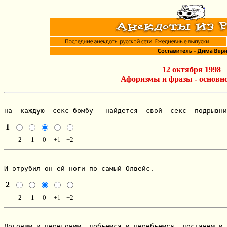
12 октября 1998
Афоризмы и фразы - основн
на  каждую  секс-бомбу   найдется  свой  секс  подрывни
1
-2
-1
0
+1
+2
И отрубил он ей ноги по самый Олвейс.
2
-2
-1
0
+1
+2
Догоним и перегоним, добъемся и перебъемся, достанем и 