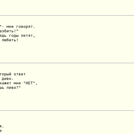
"- мне говорят.

азбить!"

едь годы летят,

 любить!
торый ответ

диво.

кажет мне "НЕТ",

шь пиво?"
.


