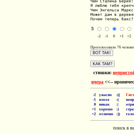
Чем Сталина Берия!

Я люблю тебя крепче
Чем Энгельса Маркс!
Может дам в деревян
Почем теперь бакс?
5
-2
-1
0
+1
+2
Проголосовало 76 человек
стишки:
непристо
вчера
<<-- ирониче
-2
ужасно
:((
Сист
-1
плохо
:(
понр
0
никак
:|
отри
+1
хорошо
:)
стра
+2
отлично
:))
голо
поиск в в