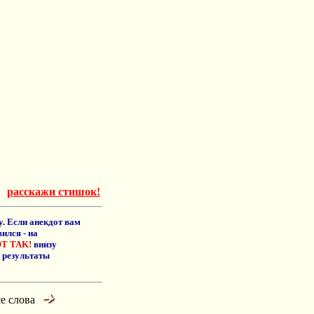
расскажи стишок!
. Если анекдот вам
ился - на
T TAK!
внизу
 результаты
се слова