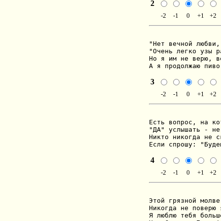
2
-2
-1
0
+1
+2
"Нет вечной любви,
"Очень легко узы р
Но я им не верю, в
А я продолжаю пиво
3
-2
-1
0
+1
+2
Есть вопрос, на ко
"ДА" услышать - не 
Никто никогда не с
Если спрошу: "Буде
4
-2
-1
0
+1
+2
Этой грязной молве

Никогда не поверю я
Я люблю тебя больше