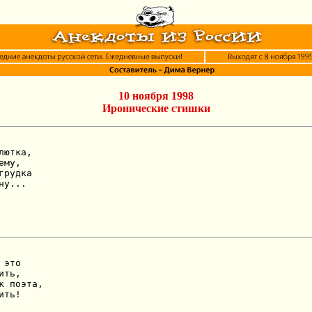
10 ноября 1998
Иронические стишки
ютка,

му,

рудка

ну...
это

ть,

к поэта,

ить!