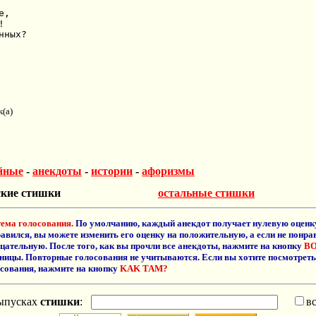
,



ных?

(а)
йные
-
анекдоты
-
истории
-
афоризмы
ские стишки
остальные стишки
ема голосования.
По умолчанию, каждый анекдот получает нулевую оценку
авился, вы можете изменить его оценку на положительную, а если не понрав
цательную. После того, как вы прочли все анекдоты, нажмите на кнопку
BO
ницы. Повторные голосования не учитываются. Если вы хотите посмотреть
сования, нажмите на кнопку
KAK TAM?
ыпусках
стишки
:
в