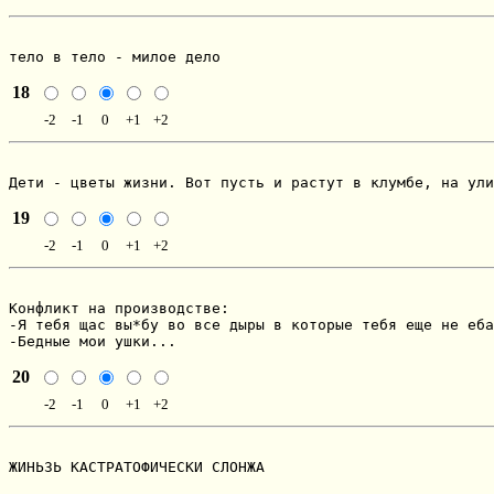
тело в тело - милое дело
18
-2
-1
0
+1
+2
Дети - цветы жизни. Вот пусть и растут в клумбе, на ули
19
-2
-1
0
+1
+2
Конфликт на производстве:

-Я тебя щас вы*бу во все дыры в которые тебя еще не еба
-Бедные мои ушки...
20
-2
-1
0
+1
+2
ЖИНЬЗЬ КАСТРАТОФИЧЕСКИ СЛОНЖА