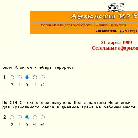
31 марта 1999
Остальные афориз
Билл Клинтон - ебарь терорист.
1
-2
-1
0
+1
+2
По СТЭЛС-технологии выпущены Презервантивы-Невидимки

для крамольного секса в дневное время на рабочем месте.
2
-2
-1
0
+1
+2