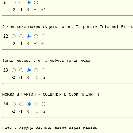
21
-2
-1
0
+1
+2
О человеке можно судить по его Temporary Internet Files
22
-2
-1
0
+1
+2
Танцы-любовь стоя,а любовь-танцы лежа
23
-2
-1
0
+1
+2
МОРЖИ И ПАРТИЯ - СОЕДИНЯЙТЕ СВОИ ЧЛЕНЫ !!!
24
-2
-1
0
+1
+2
Путь к сердцу женщины лежит через печень.
