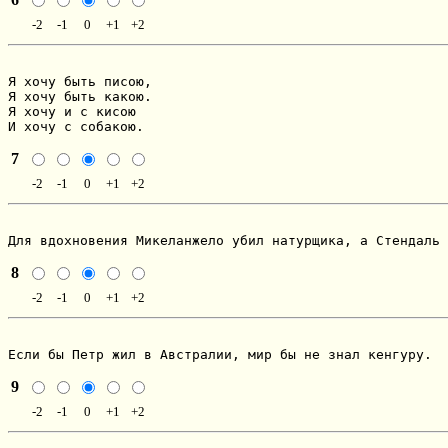
-2
-1
0
+1
+2
Я хочу быть писою,

Я хочу быть какою.

Я хочу и с кисою

И хочу с собакою.
7
-2
-1
0
+1
+2
Для вдохновения Микеланжело убил натурщика, а Стендаль 
8
-2
-1
0
+1
+2
Если бы Петр жил в Австралии, мир бы не знал кенгуру.
9
-2
-1
0
+1
+2