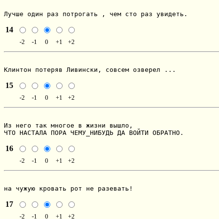
Лучше один раз потрогать , чем сто раз увидеть.
14
-2
-1
0
+1
+2
Клинтон потеряв Ливински, совсем озверел ...
15
-2
-1
0
+1
+2
Из него так многое в жизни вышло,

ЧТО НАСТАЛА ПОРА ЧЕМУ_НИБУДЬ ДА ВОЙТИ ОБРАТНО.
16
-2
-1
0
+1
+2
на чужую кровать рот не разевать!
17
-2
-1
0
+1
+2