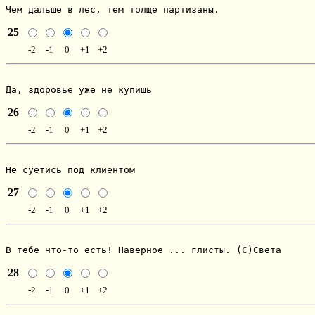
Чем дальше в лес, тем толще партизаны.
25
-2
-1
0
+1
+2
Да, здоровье уже не купишь
26
-2
-1
0
+1
+2
Не суетись под клиентом
27
-2
-1
0
+1
+2
В тебе что-то есть! Наверное ... глисты. (С)Света
28
-2
-1
0
+1
+2