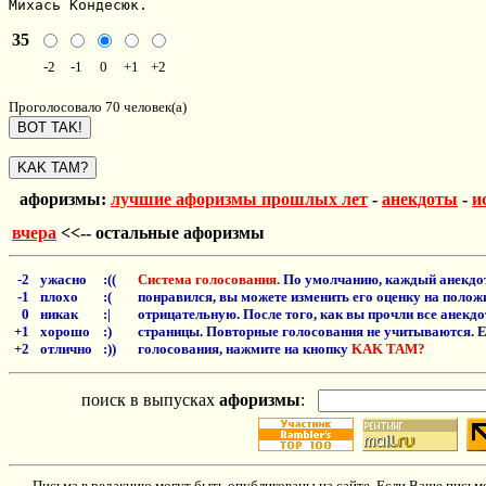
Михась Кондесюк.
35
-2
-1
0
+1
+2
Проголосовало 70 человек(а)
афоризмы:
лучшие афоризмы прошлых лет
-
анекдоты
-
и
вчера
<<-- остальные афоризмы
-2
ужасно
:((
Система голосования.
По умолчанию, каждый анекдот
-1
плохо
:(
понравился, вы можете изменить его оценку на положи
0
никак
:|
отрицательную. После того, как вы прочли все анекд
+1
хорошо
:)
страницы. Повторные голосования не учитываются. Е
+2
отлично
:))
голосования, нажмите на кнопку
KAK TAM?
поиск в выпусках
афоризмы
:
Письма в редакцию могут быть опубликованы на сайте. Если Ваше письмо