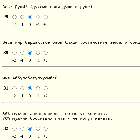
Зов: ДушИ! (духами наши души в душе)
29
-2
-1
0
+1
+2
Весь мир бардак,все бабы бляди ,остановите землю я сойд
30
-2
-1
0
+1
+2
Имя Аббулобстулхуембей
31
-2
-1
0
+1
+2
30% мужчин алкаголиков - не могут кончить.

70% мужчин бросивших пить - не могут начать.
32
-2
-1
0
+1
+2