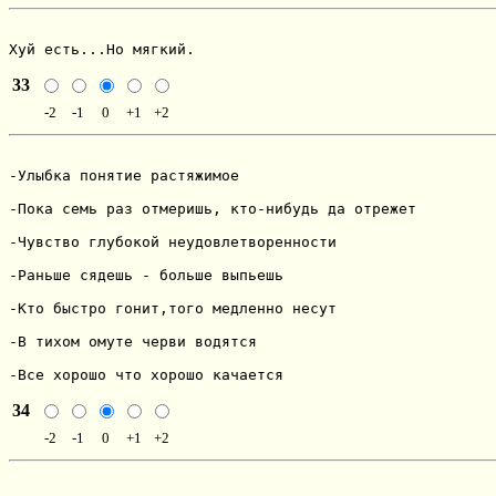
Хуй есть...Но мягкий.
33
-2
-1
0
+1
+2
-Улыбка понятие растяжимое

-Пока семь раз отмеришь, кто-нибудь да отрежет

-Чувство глубокой неудовлетворенности

-Раньше сядешь - больше выпьешь

-Кто быстро гонит,того медленно несут

-В тихом омуте черви водятся

-Все хорошо что хорошо качается
34
-2
-1
0
+1
+2