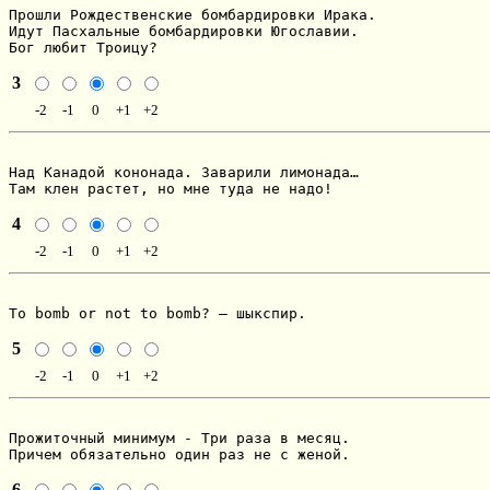
Прошли Рождественские бомбардировки Ирака.

Идут Пасхальные бомбардировки Югославии.

Бог любит Троицу?
3
-2
-1
0
+1
+2
Над Канадой кононада. Заварили лимонада…

Там клен растет, но мне туда не надо!
4
-2
-1
0
+1
+2
To bomb or not to bomb? – шыкспир.
5
-2
-1
0
+1
+2
Прожиточный минимум - Три раза в месяц.

Причем обязательно один раз не с женой.
6