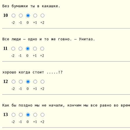
Без бумажки ты в какашке.
10
-2
-1
0
+1
+2
Все люди – одно и то же говно. – Унитаз.
11
-2
-1
0
+1
+2
хорошо когда стоит .....!?
12
-2
-1
0
+1
+2
Как бы поздно мы не начали, кончим мы все равно во врем
13
-2
-1
0
+1
+2