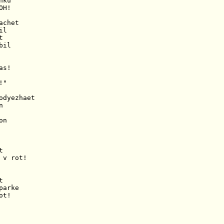
ku

H!

chet

l



il

s!

"

odyezhaet



n



 v rot!



arke

ot!