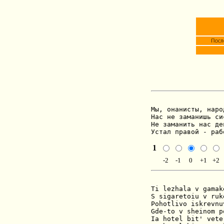
Мы, онанисты, наро
Нас не заманишь си
Не заманить нас де
Устал правой - раб
1
-2
-1
0
+1
+2
Ti lezhala v gamake
S sigaretoiu v ruke
Pohotlivo iskrevnuv
Gde-to v sheinom p
Ia hotel bit' veter