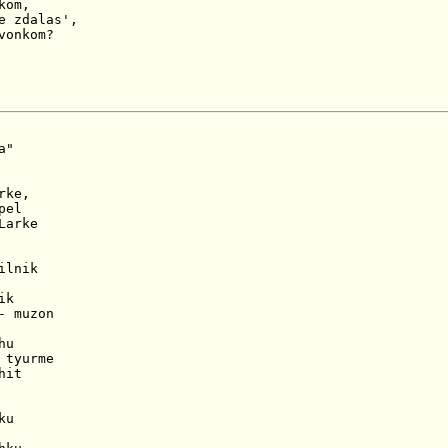
om,

e zdalas',

vonkom?
"

ke,

el

arke

lnik

k

- muzon

u

 tyurme

it

u
