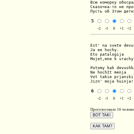
Всю коморку обосрал
Сказочка-то не прос
Пусть об 3том детк
5
-2
-1
0
+1
+2
Est' na svete devus
Ja ee hochy.

Eto patalogija

Mojet,mne k vrachy?
Potomy kak devushka
Ne hochIt menja

Vot takie prjaniki,
Jizn' moja huinja!
6
-2
-1
0
+1
+2
Проголосовало 16 человек