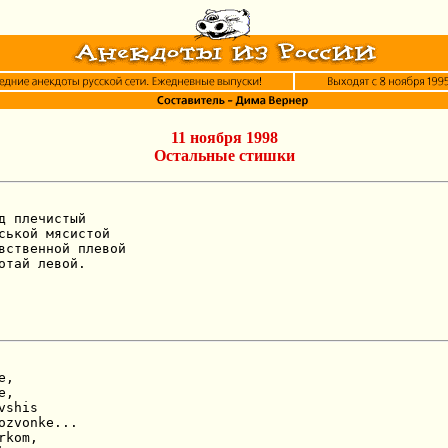
11 ноября 1998
Остальные стишки
д плечистый

ськой мясистой

вственной плевой

отай левой.
,

,

shis

ozvonke...

kom,
