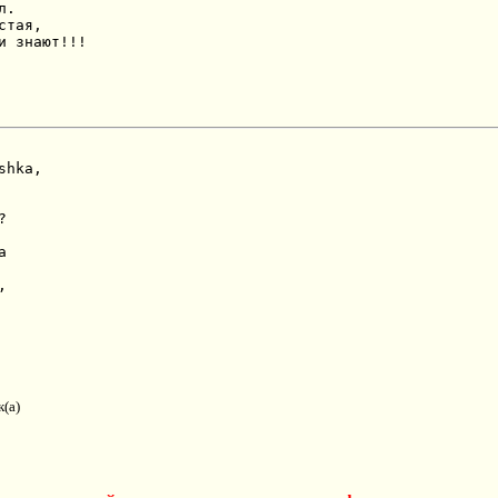
.

тая,

и знают!!!
hka,







(а)