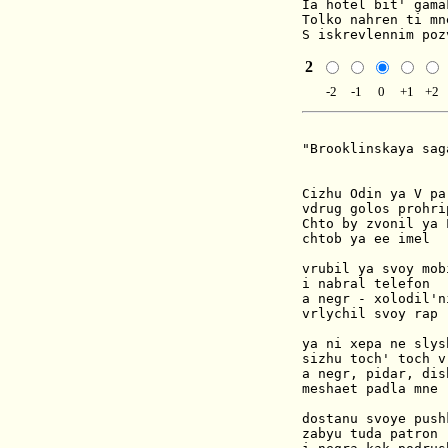
Ia hotel bit' gamak
Tolko nahren ti mn
S iskrevlennim poz
2
-2
-1
0
+1
+2
"Brooklinskaya saga
Cizhu Odin ya V par
vdrug golos prohrip
Chto by zvonil ya L
chtob ya ee imel

vrubil ya svoy mobi
i nabral telefon

a negr - xolodil'ni
vrlychil svoy rap 
ya ni xepa ne slysh
sizhu toch' toch v
a negr, pidar, dish
meshaet padla mne

dostanu svoye pushk
zabyu tuda patron
