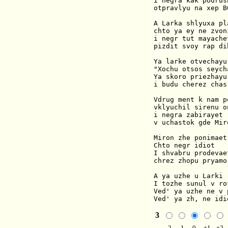
i negra kak podrush
otpravlyu na xep BO
A Larka shlyuxa pla
chto ya ey ne zvoni
i negr tut mayachet
pizdit svoy rap dib
Ya larke otvechayu

"Xochu otsos seycha
Ya skoro priezhayu

i budu cherez chas!
Vdrug ment k nam p
vklyuchil sirenu on
i negra zabirayet

v uchastok gde Miro
Miron zhe ponimaet

Chto negr idiot

I shvabru prodevaet
chrez zhopu pryamo
A ya uzhe u Larki

I tozhe sunul v rot
Ved' ya uzhe ne v p
Ved' ya zh, ne idi
3
-2
-1
0
+1
+2