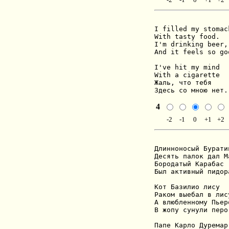
I filled my stomack
With tasty food.

I'm drinking beer,

And it feels so goo
I've hit my mind

With a cigarette

Жаль, что тебя

Здесь со мною нет.
4
-2
-1
0
+1
+2
Длинноносый Буратин
Десять палок дал М
Бородатый Карабас

Был активный пидора
Кот Базилио лису

Раком выебал в лису
А влюбленному Пьеро
В жопу сунули перо.
Папе Карло Дуремар
