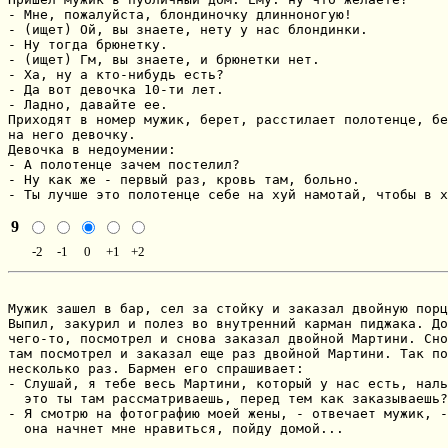
- Мне, пожалуйста, блондиночку длинноногую!

- (ищет) Ой, вы знаете, нету у нас блондинки.

- Ну тогда брюнетку.

- (ищет) Гм, вы знаете, и брюнетки нет.

- Ха, ну а кто-нибудь есть?

- Да вот девочка 10-ти лет.

- Ладно, давайте ее.

Приходят в номер мужик, берет, расстилает полотенце, бе
на него девочку.

Девочка в недоумении:

- А полотенце зачем постелил?

- Ну как же - первый раз, кровь там, больно.

- Ты лучше это полотенце себе на хуй намотай, чтобы в х
9
-2
-1
0
+1
+2
Мужик зашел в бар, сел за стойку и заказал двойную порц
Выпил, закурил и полез во внутренний карман пиджака. До
чего-то, посмотрел и снова заказал двойной Мартини. Сно
там посмотрел и заказал еще раз двойной Мартини. Так по
несколько раз. Бармен его спрашивает:

- Слушай, я тебе весь Мартини, который у нас есть, наль
  это ты там рассматриваешь, перед тем как заказываешь?

- Я смотрю на фотографию моей жены, - отвечает мужик, -
  она начнет мне нравиться, пойду домой...