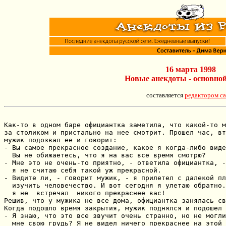
16 марта 1998
Новые анекдоты - основно
составляется
редактором са
Как-то в одном баре официантка заметила, что какой-то м
за столиком и пристально на нее смотрит. Прошел час, вт
мужик подозвал ее и говорит:

- Вы самое прекрасное создание, какое я когда-либо виде
  Вы не обижаетесь, что я на вас все время смотрю?

- Мне это не очень-то приятно, - ответила официантка, -
  я не считаю себя такой уж прекрасной.

- Видите ли, - говорит мужик, - я прилетел с далекой пл
  изучить человечество. И вот сегодня я улетаю обратно.
  я не  встречал  никого прекраснее вас!

Решив, что у мужика не все дома, официантка занялась св
Когда подошло время закрытия, мужик поднялся и подошел 
- Я знаю, что это все звучит очень странно, но не могли
  мне свою грудь? Я не видел ничего прекраснее на этой 