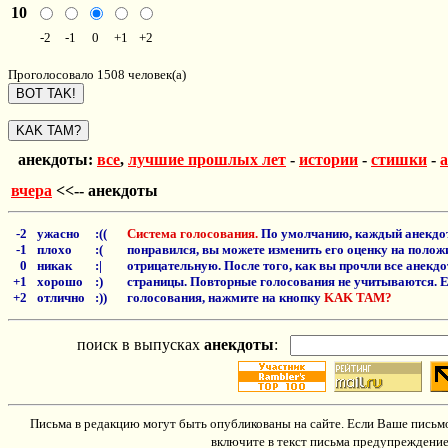
10
-2
-1
0
+1
+2
Проголосовало 1508 человек(а)
анекдоты:
все
,
лучшие прошлых лет
-
истории
-
стишки
-
вчера
<<-- анекдоты
-2
ужасно
:((
Система голосования.
По умолчанию, каждый анекдот
-1
плохо
:(
понравился, вы можете изменить его оценку на положи
0
никак
:|
отрицательную. После того, как вы прочли все анекд
+1
хорошо
:)
страницы. Повторные голосования не учитываются. Е
+2
отлично
:))
голосования, нажмите на кнопку
KAK TAM?
поиск в выпусках
анекдоты
:
Письма в редакцию могут быть опубликованы на сайте. Если Ваше письмо
включите в текст письма предупреждение: