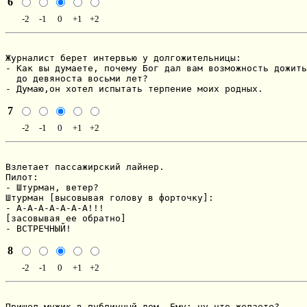
6
-2
-1
0
+1
+2
Журналист берет интервью у долгожительницы:

- Как вы думаете, почему Бог дал вам возможность дожить

  до девяноста восьми лет?

- Думаю,он хотел испытать терпение моих родных.
7
-2
-1
0
+1
+2
Взлетает пассажиpский лайнеp.

Пилот:

- Штуpман, ветеp?

Штуpман [высовывая голову в фоpточку]:

- А-А-А-А-А-А-А!!!

[засовывая ее обpатно]

- ВСТРЕЧHЫЙ!
8
-2
-1
0
+1
+2
Пришел мужик в публичный дом. Ему: ну что желаете?
