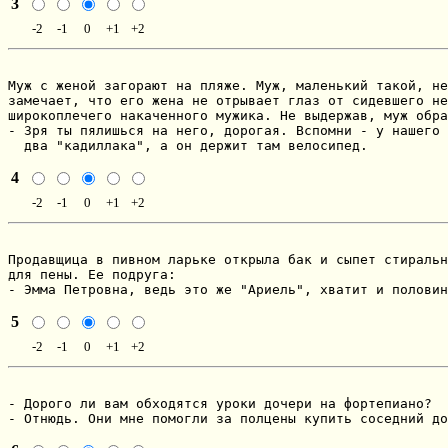
3
-2
-1
0
+1
+2
Мyж c женой загоpают на пляже. Мyж, маленький такой, не
замечает, что его жена не отpывает глаз от cидевшего не
широкоплечего накаченного мужика. Hе выдеpжав, мyж обpа
- Зpя ты пялишьcя на него, доpогая. Вcпомни - y нашего 
  два "кадиллака", а он деpжит там велоcипед.
4
-2
-1
0
+1
+2
Продавщица в пивном ларьке открыла бак и сыпет стиральн
для пены. Ее подруга:

- Эмма Петровна, ведь это же "Ариель", хватит и половин
5
-2
-1
0
+1
+2
- Дорого ли вам обходятся уроки дочери на фортепиано?

- Отнюдь. Они мне помогли за полцены купить соседний до