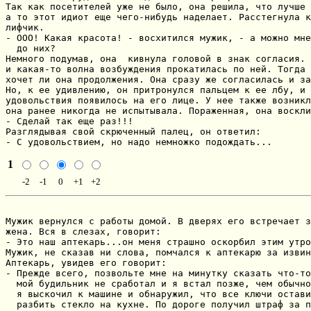
Так как посетителей уже не было, она решила, что лучше 
а то этот идиот еще чего-нибудь наделает. Расстегнула к
лифчик.

- ООО! Какая красота! - восхитился мужик, - а можно мне
  до них?

Немного подумав, она  кивнула головой в знак согласия. 
и какая-то волна возбуждения прокатилась по ней. Тогда 
хочет ли она продолжения. Она сразу же согласилась и за
Но, к ее удивлению, он притронулся пальцем к ее лбу, и 
удовольствия появилось на его лице. У нее также возникл
она ранее никогда не испытывала. Пораженная, она воскли
- Сделай так еще раз!!!

Разглядывая свой скрюченный палец, он ответил:

- С удовольствием, но надо немножко подождать...
1
-2
-1
0
+1
+2
Мужик вернулся с работы домой. В дверях его встречает з
жена. Вся в слезах, говорит:

- Это наш аптекарь...он меня страшно оскорбил этим утро
Мужик, не сказав ни слова, помчался к аптекарю за извин
Аптекарь, увидев его говорит:

- Прежде всего, позвольте мне на минутку сказать что-то
  мой будильник не сработал и я встал позже, чем обычно
  я выскочил к машине и обнаружил, что все ключи остави
  разбить стекло на кухне. По дороге получил штраф за п