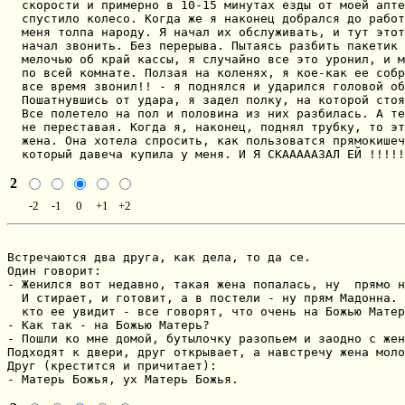
  скорости и примерно в 10-15 минутах езды от моей апте
  спустило колесо. Когда же я наконец добрался до работ
  меня толпа народу. Я начал их обслуживать, и тут этот
  начал звонить. Без перерыва. Пытаясь разбить пакетик 
  мелочью об край кассы, я случайно все это уронил, и м
  по всей комнате. Ползая на коленях, я кое-как ее собр
  все время звонил!! - я поднялся и ударился головой об
  Пошатнувшись от удара, я задел полку, на которой стоя
  Все полетело на пол и половина из них разбилась. А те
  не переставая. Когда я, наконец, поднял трубку, то эт
  жена. Она хотела спросить, как пользоватся прямокишеч
  который давеча купила у меня. И Я СКАААААЗАЛ ЕЙ !!!!!
2
-2
-1
0
+1
+2
Встречаются два друга, как дела, то да ce.

Один говорит:

- Женился вот недавно, такая жена попалась, ну  прямо н
  И стирает, и готовит, а в постели - ну прям Мадонна. 
  кто ее увидит - все говорят, что очень на Божью Матер
- Как так - на Божью Матерь?

- Пошли ко мне домой, бутылочку разопьем и заодно с жен
Подходят к двери, друг открывает, а навстречу жена моло
Друг (крестится и причитает):

- Матерь Божья, ух Матерь Божья.